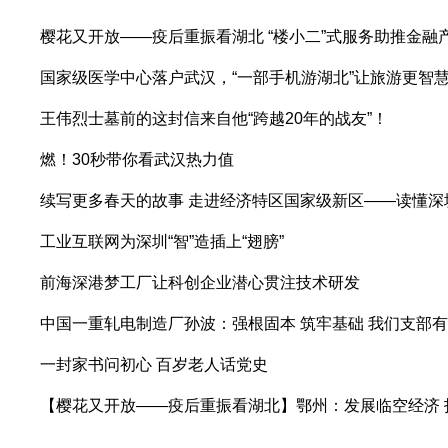
樱花又开放——疫后重振看湖北 “楼小二”式服务助推金融
国家级医学中心落户武汉，“一部手机游湖北”让旅游更智
王伟烈士墓前的这封信来自他“跨越20年的战友”！
燃！30秒带你看武汉热力值
续写更多春天的故事 走进经济特区国家级新区——读懂深
工业互联网为深圳“智”造插上“翅膀”
前海深港梦工厂让科创企业潜心贯注技术研发
中国一重轧电制造厂孙波：强根固本 筑牢基础 我们支部
一封家书问初心 百岁老人话党史
【樱花又开放——疫后重振看湖北】鄂州：发展临空经济 打