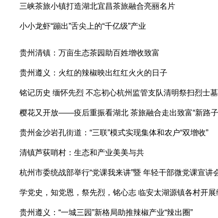
三峡茶旅小镇打造湖北宜昌茶旅融合亮丽名片
小小龙虾“蹦出”舌尖上的“千亿级”产业
贵州清镇：万亩生态茶园助百姓增收致富
贵州遵义：火红的辣椒映出红红火火的日子
铭记历史 缅怀先烈 不忘初心杭州监管支队清明祭扫烈士墓
樱花又开放——疫后重振看湖北 茶旅融合走出致富“新路子”
贵州金沙岩孔街道：“三联”模式实现集体和农户“双增收”
清镇芦荻哨村：生态和产业美美与共
杭州市委统战部举行“党课我来讲”暨 年轻干部微党课宣讲
学党史，知党恩，祭先烈，铭心志 临安太湖源镇各村开展
贵州遵义：“一城三园”新格局助推辣椒产业“辣出圈”