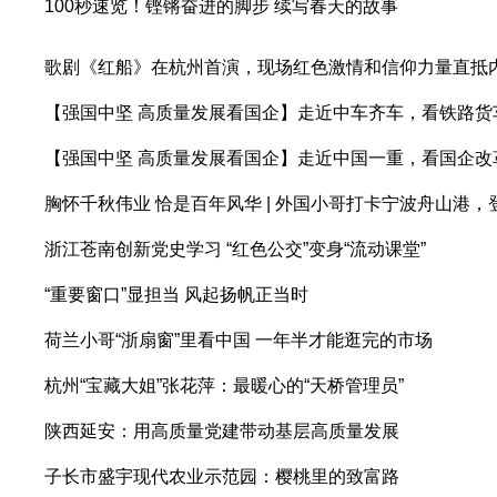
100秒速览！铿锵奋进的脚步 续写春天的故事
歌剧《红船》在杭州首演，现场红色激情和信仰力量直抵
【强国中坚 高质量发展看国企】走近中车齐车，看铁路货
【强国中坚 高质量发展看国企】走近中国一重，看国企改
胸怀千秋伟业 恰是百年风华 | 外国小哥打卡宁波舟山港，
浙江苍南创新党史学习 “红色公交”变身“流动课堂”
“重要窗口”显担当 风起扬帆正当时
荷兰小哥“浙扇窗”里看中国 一年半才能逛完的市场
杭州“宝藏大姐”张花萍：最暖心的“天桥管理员”
陕西延安：用高质量党建带动基层高质量发展
子长市盛宇现代农业示范园：樱桃里的致富路