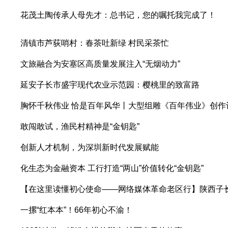
花茂土陶传承人母先才：总书记，您的嘱托我完成了！
清镇市芦荻哨村：春茶吐新绿 村民采茶忙
文旅融合为安塞区高质量发展注入“无烟动力”
延安子长市盛宇现代农业示范园：樱桃里的致富路
胸怀千秋伟业 恰是百年风华丨大型组雕《百年伟业》创作
敢闯敢试，渔民村精神是“金钥匙”
创新人才机制，为深圳新时代发展赋能
化生态为金融资本 工行打造“两山”价值转化“金钥匙”
【在这里读懂初心使命——网络媒体革命老区行】陕西子长
一摞“红本本”！66年初心不渝！