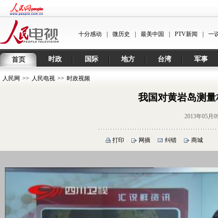
十分感动
|
微历史
|
最美中国
|
PTV新闻
|
一
时政
国际
地方
台湾
军事
首页
人民网
>>
人民电视
>>
时政视频
我国对黄岩岛测量
2013年05月0
打印
网摘
纠错
商城