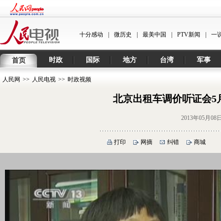
十分感动
|
微历史
|
最美中国
|
PTV新闻
|
一
时政
国际
地方
台湾
军事
首页
人民网
>>
人民电视
>>
时政视频
北京出租车调价听证会5
2013年05月08
打印
网摘
纠错
商城