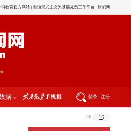
学习教育官方网站
|
整治形式主义为基层减负工作平台
|
旗帜网
闻网
|
中国侨联
|
毛主席纪念堂
|
周恩来纪念网
|
邓小平纪念网
献网
|
中组部12380举报网
|
全国社科工作办
|
中国人事考试网
数据
登录
|
注册
分享