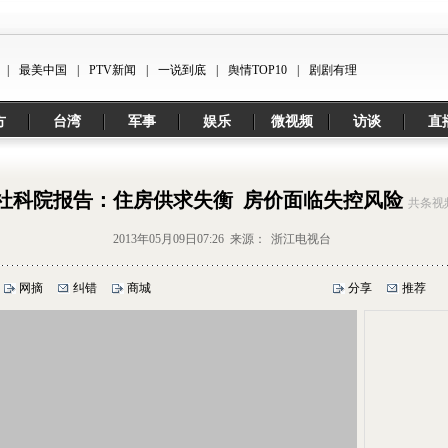
|
最美中国
|
PTV新闻
|
一说到底
|
舆情TOP10
|
剧剧有理
方
台湾
军事
娱乐
微视频
访谈
直
社科院报告：住房供求失衡 房价面临失控风险
共
条视
2013年05月09日07:26 来源：
浙江电视台
网摘
纠错
商城
分享
推荐