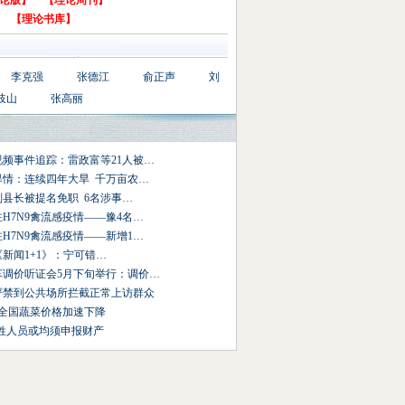
论版】
【理论周刊】
【理论书库】
李克强
张德江
俞正声
刘
岐山
张高丽
频事件追踪：雷政富等21人被…
旱情：连续四年大旱 千万亩农…
副县长被提名免职 6名涉事…
H7N9禽流感疫情——豫4名…
H7N9禽流感疫情——新增1…
07《新闻1+1》：宁可错…
车调价听证会5月下旬举行：调价…
严禁到公共场所拦截正常上访群众
来全国蔬菜价格加速下降
”姓人员或均须申报财产