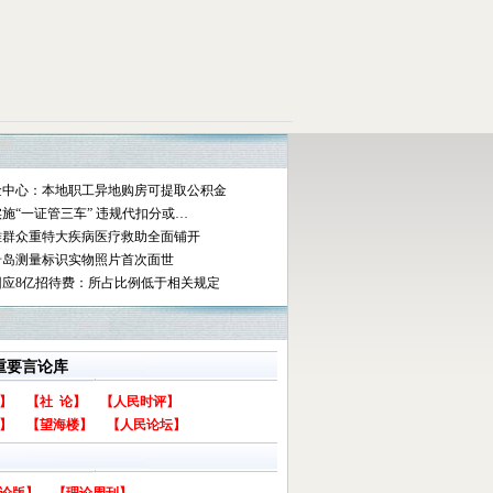
金中心：本地职工异地购房可提取公积金
施“一证管三车” 违规代扣分或…
难群众重特大疾病医疗救助全面铺开
岩岛测量标识实物照片首次面世
回应8亿招待费：所占比例低于相关规定
重要言论库
】
【社 论】
【人民时评】
】
【望海楼】
【人民论坛】