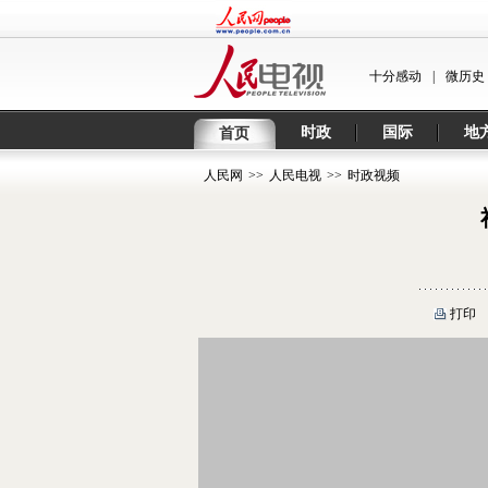
十分感动
|
微历史
时政
国际
地
首页
人民网
>>
人民电视
>>
时政视频
打印