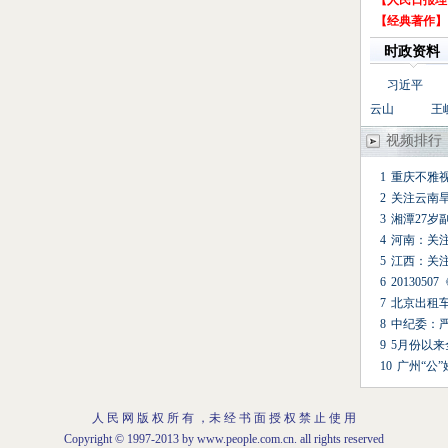
【人民日报理
【经典著作】
时政资料
习近平
云山
王
视频排行
1
重庆不雅视
2
关注云南
3
湘潭27岁
4
河南：关注
5
江西：关注
6
201305
7
北京出租
8
中纪委：
9
5月份以
10
广州“公
人 民 网 版 权 所 有 ，未 经 书 面 授 权 禁 止 使 用
Copyright © 1997-2013 by www.people.com.cn. all rights reserved