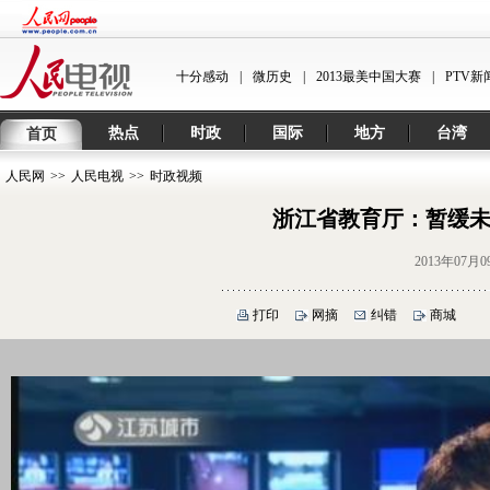
十分感动
|
微历史
|
2013最美中国大赛
|
PTV新
热点
时政
国际
地方
台湾
首页
人民网
>>
人民电视
>>
时政视频
浙江省教育厅：暂缓未
2013年07月0
打印
网摘
纠错
商城