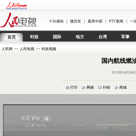
十分感动
|
微历史
|
最美中国
|
PTV新闻
|
一
时政
国际
地方
台湾
军事
首页
人民网
>>
人民电视
>>
时政视频
国内航线燃油
2013年04月06
打印
网摘
纠错
商城