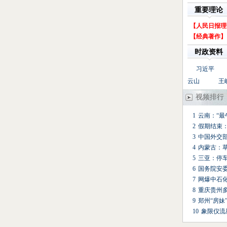
重要理论
【人民日报理
【经典著作】
时政资料
习近平
云山
王
视频排行
1
云南：“最
2
假期结束
3
中国外交
4
内蒙古：草
5
三亚：停
6
国务院安
7
网爆中石
8
重庆贵州
9
郑州“房妹
10
象限仪流