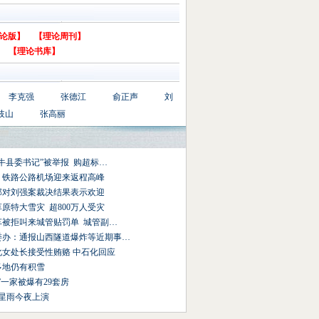
论版】
【理论周刊】
【理论书库】
李克强
张德江
俞正声
刘
岐山
张高丽
牛县委书记”被举报 购超标…
：铁路公路机场迎来返程高峰
部对刘强案裁决结果表示欢迎
原特大雪灾 超800万人受灾
车被拒叫来城管贴罚单 城管副…
委办：通报山西隧道爆炸等近期事…
化女处长接受性贿赂 中石化回应
多地仍有积雪
”一家被爆有29套房
星雨今夜上演