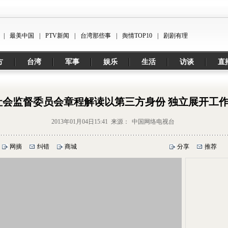
|
最美中国
|
PTV新闻
|
台湾那些事
|
舆情TOP10
|
剧剧有理
方
台湾
军事
娱乐
生活
访谈
直
社会监督委员会章程解读以第三方身份 独立展开工
2013年01月04日15:41 来源：
中国网络电视台
网摘
纠错
商城
分享
推荐