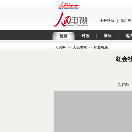
十分感动
|
微历史
时政
国际
地
首页
人民网
>>
人民电视
>>
时政视频
红会
打印