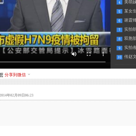
美萌
某女生
谢霆
实拍
双胞
实拍
传赵
分享到微信
14年02月09日06:23