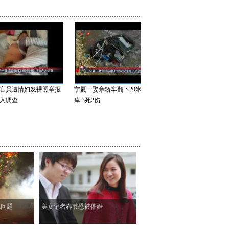
员遭情妇发裸照举报
宁夏一娶亲轿车翻下20米深水
美国：5岁女童遭父亲继母
调查
库 3死2伤
待 被逼大量饮水后死亡
德问题
美女记者春节恐被催婚