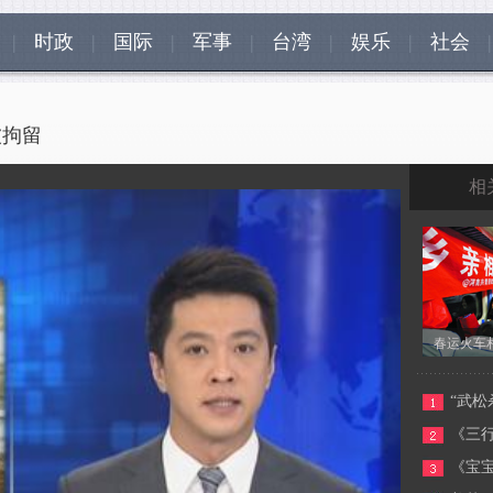
|
时政
|
国际
|
军事
|
台湾
|
娱乐
|
社会
|
被拘留
相
春运火车
春运火车
“武
现场表白
《三
《宝