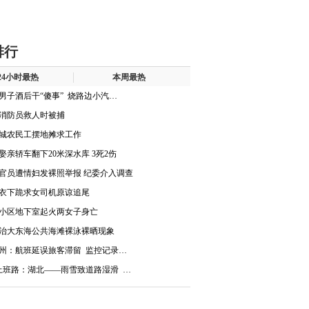
排行
24小时最热
本周最热
男子酒后干“傻事” 烧路边小汽…
消防员救人时被捕
城农民工摆地摊求工作
娶亲轿车翻下20米深水库 3死2伤
官员遭情妇发裸照举报 纪委介入调查
衣下跪求女司机原谅追尾
小区地下室起火两女子身亡
治大东海公共海滩裸泳裸晒现象
州：航班延误旅客滞留 监控记录…
上班路：湖北——雨雪致道路湿滑 …