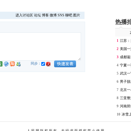
进入讨论区
论坛
博客
微博
SNS
聊吧
图片
热播
1
江苏：
2
美国一
3
成都返
同步：
4
宁夏一
5
武汉一
6
男子脱
7
北京一
8
三亚整
9
河南郑
10
冰雪
人 民 网 版 权 所 有 ，未 经 书 面 授 权 禁 止 使 用