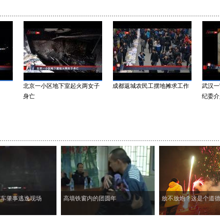
北京一小区地下室起火两女子
成都返城农民工摆地摊求工作
武汉一官
身亡
纪委介入
撞车肇事逃逸现场
高墙铁窗内的团圆年
放不放炮？这是个道