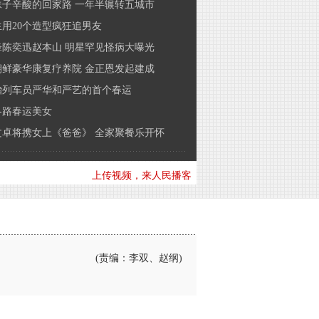
妹子辛酸的回家路 一年半辗转五城市
用20个造型疯狂追男友
锋陈奕迅赵本山 明星罕见怪病大曝光
朝鲜豪华康复疗养院 金正恩发起建成
胎列车员严华和严艺的首个春运
各路春运美女
文卓将携女上《爸爸》 全家聚餐乐开怀
上传视频，来人民播客
(责编：李双、赵纲)