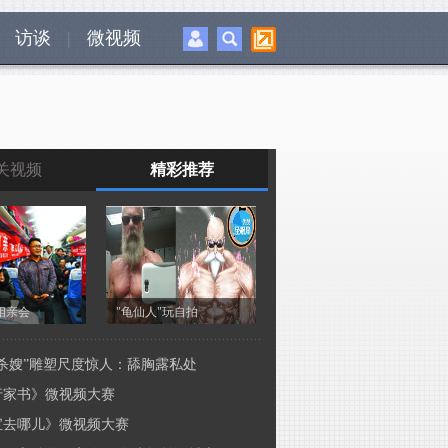
访谈
|
微视频
关视频
精彩推荐
相亲会
"龟仙人"玩自拍
上举行相亲会
《优酷全视角》
松杀嫂”雕塑尺度惊人：舔胸露私处
高歌秀才艺
行家书》微视频大赛
宝去哪儿》微视频大赛