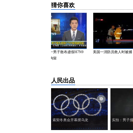
猜你喜欢
人双节重叠 催高
吉林：一男子散布虚假H7N9
美国一消防员救人时被捕
疫情被拘留
人民出品
索契冬奥会开幕摆乌龙
实拍：男子