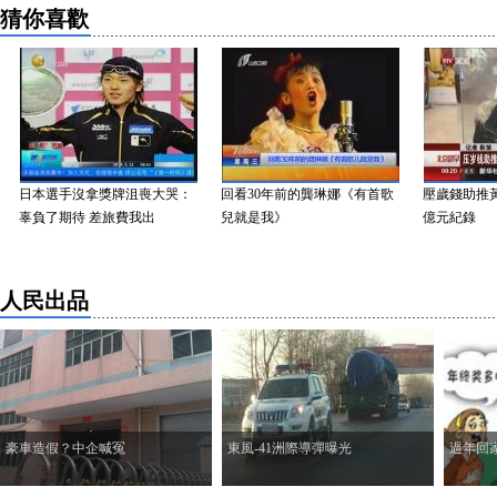
猜你喜歡
日本選手沒拿獎牌沮喪大哭：
回看30年前的龔琳娜《有首歌
壓歲錢助推黃金
辜負了期待 差旅費我出
兒就是我》
億元紀錄
人民出品
豪車造假？中企喊冤
東風-41洲際導彈曝光
過年回