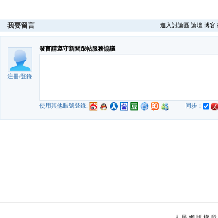
我要留言
進入討論區
論壇
博客
發言請遵守新聞跟帖服務協議
注冊
/
登錄
使用其他賬號登錄:
同步：
人 民 網 版 權 所