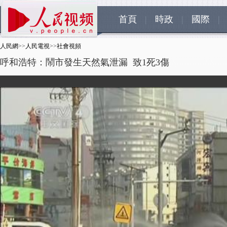
首頁
|
時政
|
國際
|
人民網
>>
人民電視
>>
社會視頻
呼和浩特：鬧市發生天然氣泄漏 致1死3傷