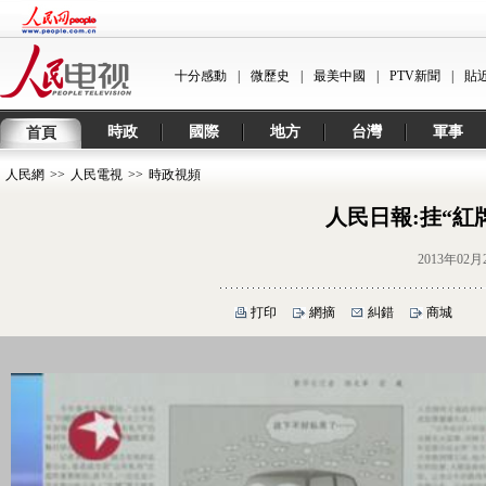
十分感動
|
微歷史
|
最美中國
|
PTV新聞
|
貼
時政
國際
地方
台灣
軍事
首頁
人民網
>>
人民電視
>>
時政視頻
人民日報:挂“紅
2013年02月
打印
網摘
糾錯
商城