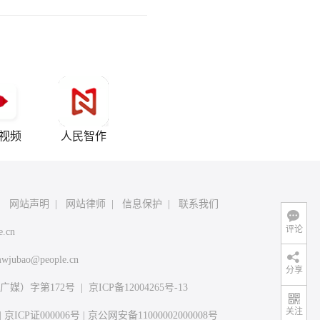
视频
人民智作
|
网站声明
|
网站律师
|
信息保护
|
联系我们
评论
e.cn
wjubao@people.cn
分享
媒）字第172号
|
京ICP备12004265号-13
关注
|
京ICP证000006号
|
京公网安备11000002000008号