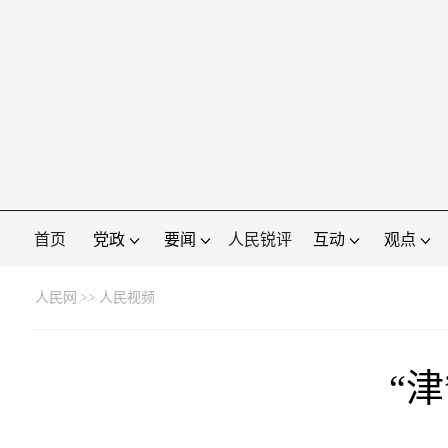
首页
党政
要闻
人民锐评
互动
观点
人民网
>>
人民视频
“