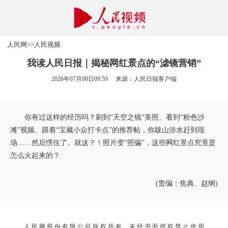
人民网
>>
人民视频
我读人民日报｜揭秘网红景点的“滤镜营销”
2026年07月08日09:59 来源：
人民日报客户端
你有过这样的经历吗？刷到“天空之镜”美照、看到“粉色沙
滩”视频、跟着“宝藏小众打卡点”的推荐帖，你跋山涉水赶到现
场……然后愣住了。就这？！照片变“照骗”，这些网红景点究竟是
怎么火起来的？
(责编：焦典、赵纲)
人 民 网 股 份 有 限 公 司 版 权 所 有 ，未 经 书 面 授 权 禁 止 使 用