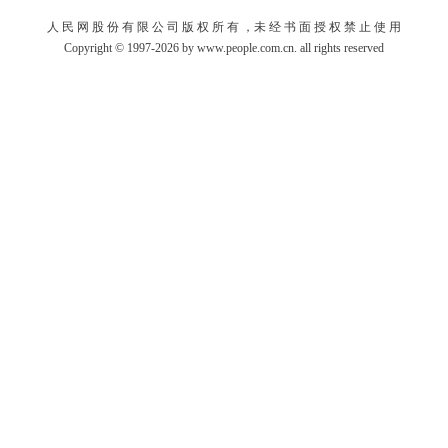
人 民 网 股 份 有 限 公 司 版 权 所 有 ，未 经 书 面 授 权 禁 止 使 用
Copyright © 1997-2026 by www.people.com.cn. all rights reserved