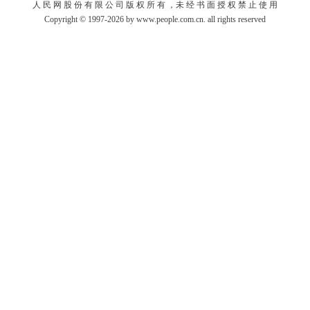
人 民 网 股 份 有 限 公 司 版 权 所 有 ，未 经 书 面 授 权 禁 止 使 用
Copyright © 1997-2026 by www.people.com.cn. all rights reserved