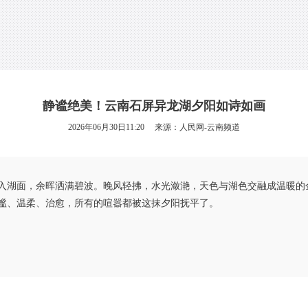
静谧绝美！云南石屏异龙湖夕阳如诗如画
2026年06月30日11:20 来源：
人民网-云南频道
入湖面，余晖洒满碧波。晚风轻拂，水光潋滟，天色与湖色交融成温暖的
谧、温柔、治愈，所有的喧嚣都被这抹夕阳抚平了。