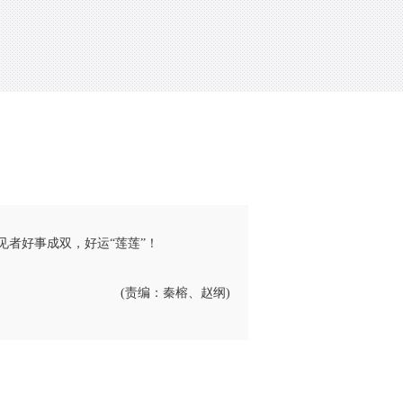
者好事成双，好运“莲莲”！
(责编：秦榕、赵纲)