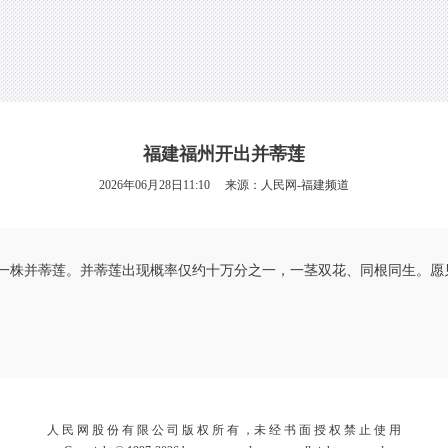
福建福州开出并蒂莲
2026年06月28日11:10 来源：
人民网-福建频道
一株并蒂莲。并蒂莲出现概率仅约十万分之一，一茎双花、同根同生。愿见
人 民 网 股 份 有 限 公 司 版 权 所 有 ，未 经 书 面 授 权 禁 止 使 用