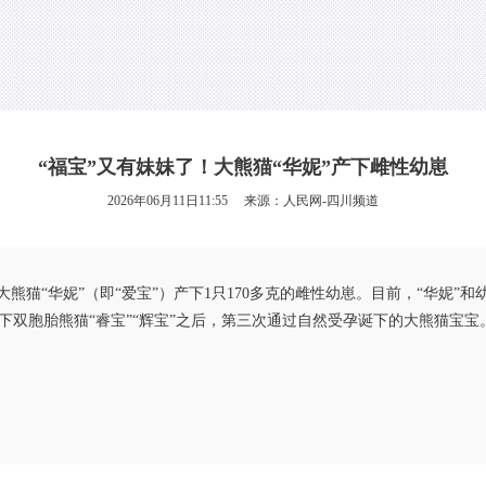
“福宝”又有妹妹了！大熊猫“华妮”产下雌性幼崽
2026年06月11日11:55 来源：
人民网-四川频道
熊猫“华妮”（即“爱宝”）产下1只170多克的雌性幼崽。目前，“华妮”
023年诞下双胞胎熊猫“睿宝”“辉宝”之后，第三次通过自然受孕诞下的大熊猫