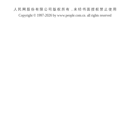
人 民 网 股 份 有 限 公 司 版 权 所 有 ，未 经 书 面 授 权 禁 止 使 用
Copyright © 1997-2026 by www.people.com.cn. all rights reserved