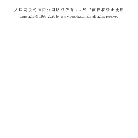
人 民 网 股 份 有 限 公 司 版 权 所 有 ，未 经 书 面 授 权 禁 止 使 用
Copyright © 1997-2026 by www.people.com.cn. all rights reserved