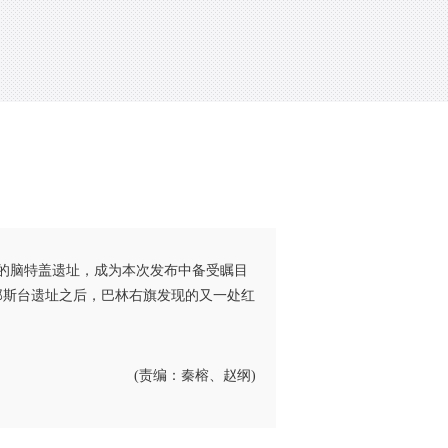
的脑特盖遗址，成为本次发布中备受瞩目
那斯台遗址之后，巴林右旗发现的又一处红
(责编：秦榕、赵纲)