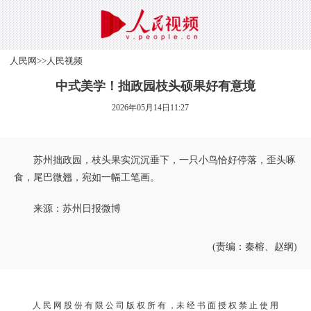
人民网
>>
人民视频
中式美学！拙政园枝头硕果好有意境
2026年05月14日11:27
苏州拙政园，枝头果实沉沉垂下，一只小鸟恰好停落，歪头啄
食，尾巴微翘，宛如一幅工笔画。
来源：苏州日报微博
(责编：秦榕、赵纲)
人 民 网 股 份 有 限 公 司 版 权 所 有 ，未 经 书 面 授 权 禁 止 使 用