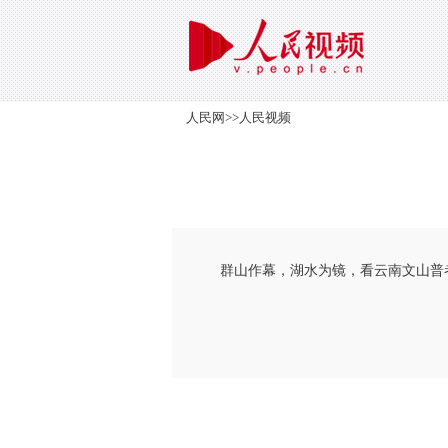
人民网
>>
人民视频
群山作幕，湖水为镜，看云南文山普