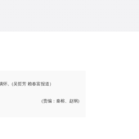
怀。(吴哲芳 赖春富报道）
(责编：秦榕、赵纲)