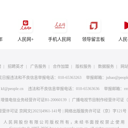
年
人民网+
手机人民网
领导留言板
人民
聘
|
招聘英才
|
广告服务
|
合作加盟
|
版权服务
|
数据服务
|
网
民日报违法和不良信息举报电话：010-65363263 举报邮箱：
jubao@peopl
：
kf@people.cn
违法和不良信息举报电话：010-65363636 举报邮箱：
rm
|
增值电信业务经营许可证B1-20060139
|
广播电视节目制作经营许可证（广
许可证 京网文[2023]4961-141号
|
网络出版服务许可证（京）字121号
人 民 网 股 份 有 限 公 司 版 权 所 有 ，未 经 书 面 授 权 禁 止 使 用