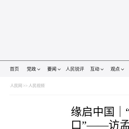
首页
党政
要闻
人民锐评
互动
观点
人民网
>>
人民视频
缘启中国｜
口”——访