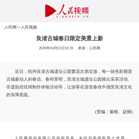
人民网
>>
人民视频
良渚古城春日限定美景上新
2026年04月01日10:30 来源：
人民网
近日，杭州良渚古城遗址公园繁花次第绽放，每一抹色彩都是
古城最动人的春信。春和景明，良渚古城遗址公园推出采茶活动、
非遗掐丝珐琅制作体验活动等，让游客在游览春色中感受良渚文化
的深厚底蕴。
(责编：秦榕、赵纲)
人 民 网 股 份 有 限 公 司 版 权 所 有 ，未 经 书 面 授 权 禁 止 使 用