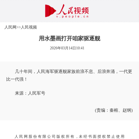
人民网
>>
人民视频
用水墨画打开咱家驱逐舰
2026年03月14日10:41
几十年间，人民海军驱逐舰家族前浪不息、后浪奔涌，一代更
比一代强！
来源：人民军号
(责编：秦榕、赵纲)
人 民 网 股 份 有 限 公 司 版 权 所 有 ，未 经 书 面 授 权 禁 止 使 用