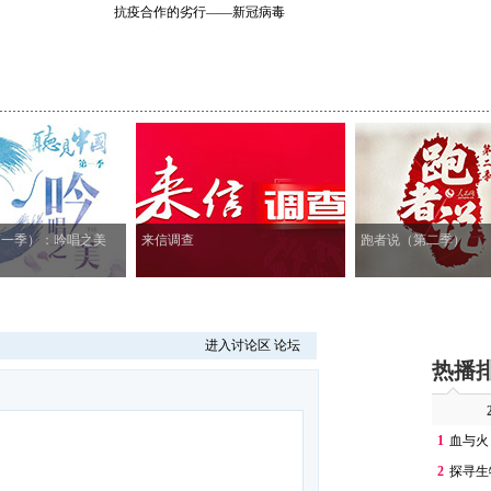
抗疫合作的劣行——新冠病毒
溯源不容...
第一季）：吟唱之美
来信调查
跑者说（第二季）
进入讨论区
论坛
热播
1
血与火
2
探寻生