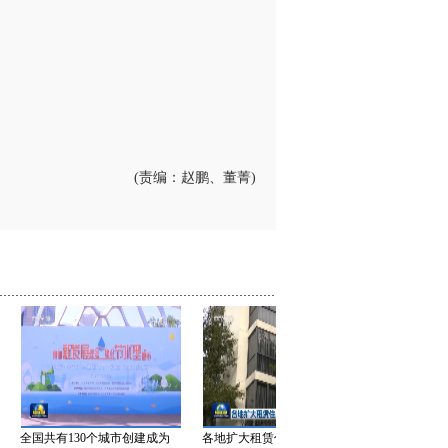
(责编：赵鹏、董菁)
全国共有130个城市创建成为
各地扩大租赁住房供给
北京：居民垃