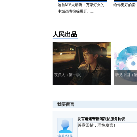
各地少年儿童欢度“六一”
这首MV太动听！万家灯火的
给你更好的爱
申城画卷徐徐展开……
人民出品
夜归人（第一季）
听见中国（
我要留言
发言请遵守新闻跟帖服务协议
注册
/
登录