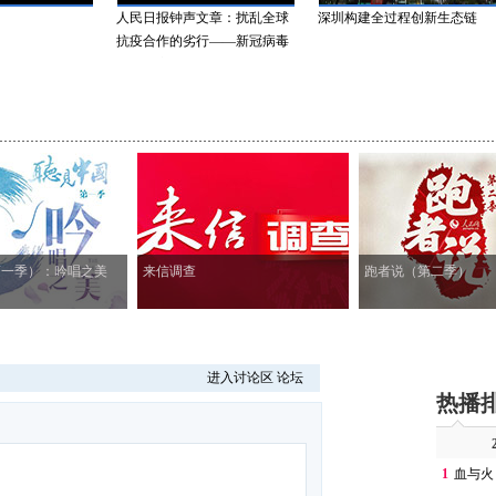
人民日报钟声文章：扰乱全球
深圳构建全过程创新生态链
抗疫合作的劣行——新冠病毒
溯源不容...
第一季）：吟唱之美
来信调查
跑者说（第二季）
进入讨论区
论坛
热播
1
血与火