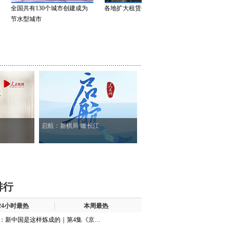
全国共有130个城市创建成为
各地扩大租赁住房供给
北京：居民垃
节水型城市
90%
启航：新棋局·瞰长江
排行
24小时最热
本周最热
：新中国是这样炼成的｜第4集《京…