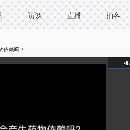
讯
访谈
直播
拍客
物依赖吗？
相