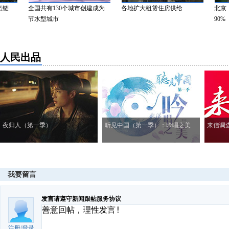
链
全国共有130个城市创建成为
各地扩大租赁住房供给
北京：
节水型城市
90%
人民出品
夜归人（第一季）
听见中国（第一季）：吟唱之美
来信调
我要留言
发言请遵守新闻跟帖服务协议
注册
/
登录