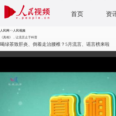
首页
资
人民网
>>
人民视频
《真相》，让流言止于科普
喝绿茶致肝炎、倒着走治腰椎？5月流言、谣言榜来啦