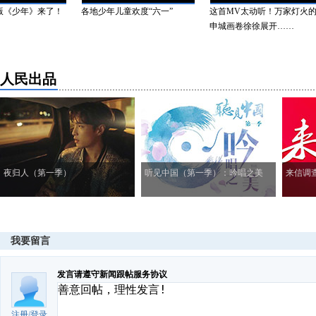
少年》来了！
各地少年儿童欢度“六一”
这首MV太动听！万家灯火的
申城画卷徐徐展开……
人民出品
夜归人（第一季）
听见中国（第一季）：吟唱之美
来信调
我要留言
发言请遵守新闻跟帖服务协议
注册
/
登录