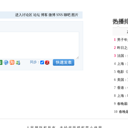
进入讨论区
论坛
博客
微博
SNS
聊吧
图片
热播
1
男子年
2
昨日之
3
法国：
同步：
4
上海：
5
电影《
6
美国：
7
香港：
8
上海：
9
春晚最
10
春晚
人 民 网 版 权 所 有 ，未 经 书 面 授 权 禁 止 使 用