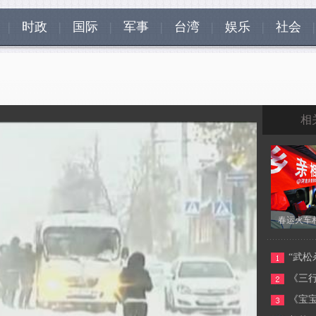
|
时政
|
国际
|
军事
|
台湾
|
娱乐
|
社会
|
相
春运火车
春运火车
“武
现场表白
《三
《宝