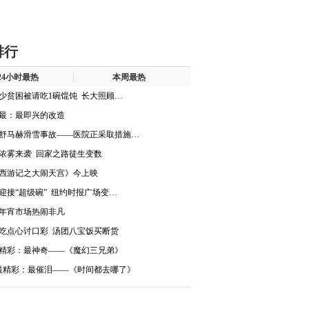
排行
24小时最热
本周最热
少贫困被请吃1碗馄饨 长大照顾…
最：最即兴的改造
舒马赫滑雪事故——医院正采取措施…
浓雾来袭 回家之路徒生变数
西游记之大闹天宫》今上映
迎接“超级碗” 纽约时报广场变…
年宵市场热闹非凡
吃点心讨口彩 汤团八宝饭买断货
精彩：最神奇——《魔幻三兄弟》
最精彩：最催泪——《时间都去哪了》