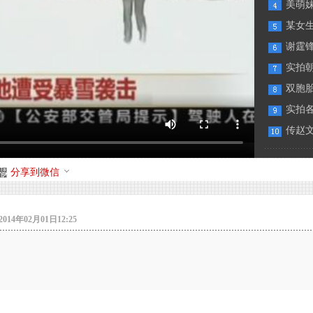
美萌
某女生
谢霆
实拍
双胞
实拍
传赵
分享到微信
14年02月01日12:25