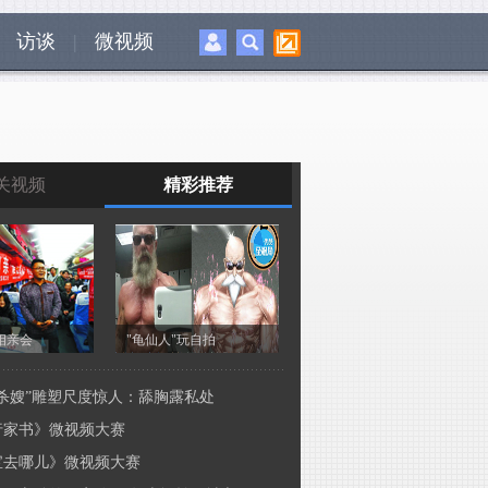
访谈
|
微视频
关视频
精彩推荐
相亲会
"龟仙人"玩自拍
上举行相亲会
《优酷全视角》
松杀嫂”雕塑尺度惊人：舔胸露私处
高歌秀才艺
行家书》微视频大赛
宝去哪儿》微视频大赛