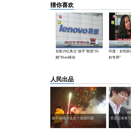
猜你喜欢
国：小马修成“斑马”
谷歌29亿美元“放手”联想“闪
印度：女性防身手
婚”Moto移动
妇专用”
人民出品
放不放炮？这是个道德问题
美女记者春