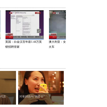
英国：白金汉宫年薪1.44万英
澳大利亚：女子跳上行驶中的
至少4名万宝路
镑招聘管家
火车
病
穷代言
对爸妈说句“我爱你”