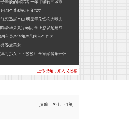
妹子辛酸的回家路 一年半辗转五城市
用20个造型疯狂追男友
锋陈奕迅赵本山 明星罕见怪病大曝光
朝鲜豪华康复疗养院 金正恩发起建成
胎列车员严华和严艺的首个春运
各路春运美女
文卓将携女上《爸爸》 全家聚餐乐开怀
上传视频，来人民播客
(责编：李佳、何萌)