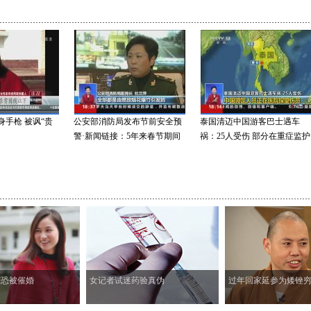
枪 被讽“贵
公安部消防局发布节前安全预
泰国清迈中国游客巴士遇车
警·新闻链接：5年来春节期间
祸：25人受伤 部分在重症监护
日均火...
室治...
节恐被催婚
女记者试迷药验真伪
过年回家延参为矮锉