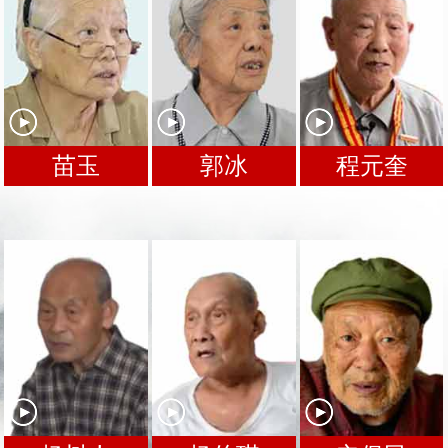
苗玉
郭冰
程元奎