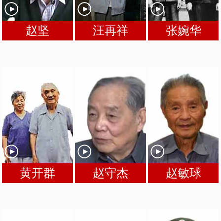
赵坚
汪再祥
张婉华
黄开群
赵守杰
赵敏球