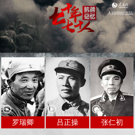
罗瑞卿
吕正操
张仁初