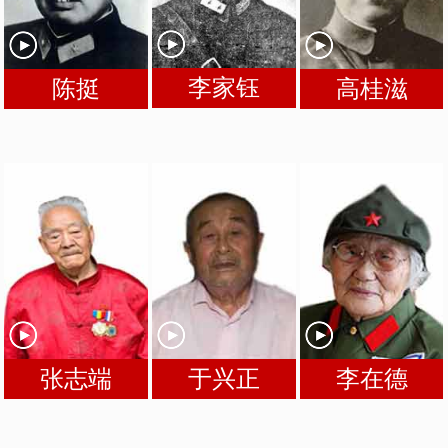
李家钰
陈挺
高桂滋
张志端
于兴正
李在德