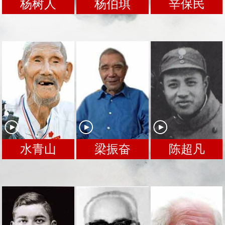
杨树人
杨伯琪
辛保民
水青山
梁振奋
陈超凡