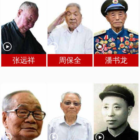
张远祥
周保全
潘书龙