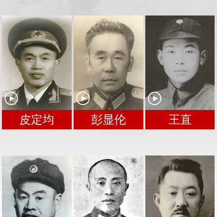
皮定均
彭显伦
王直