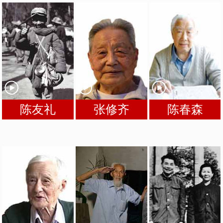
陈友礼
张修齐
陈春森