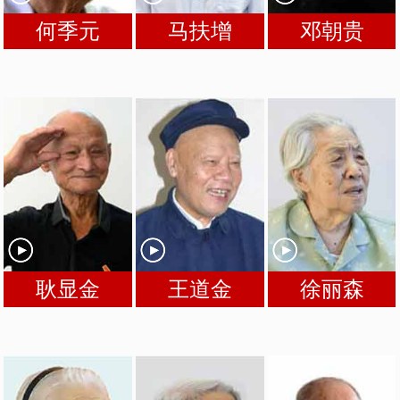
何季元
马扶增
邓朝贵
耿显金
王道金
徐丽森