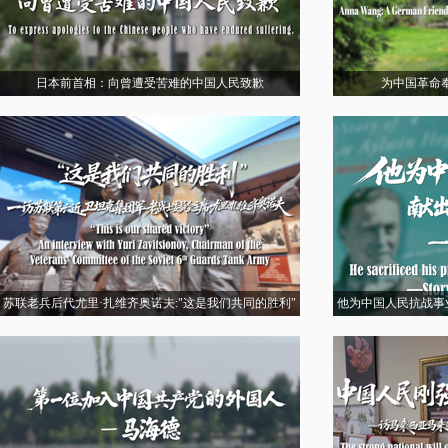
日本前首相：向曾遭受苦难的中国人民致歉
为中国革命
苏联老兵后代尤里·扎维齐奥诺夫:"这是我们共同的胜利"
他为中国人民抗战事