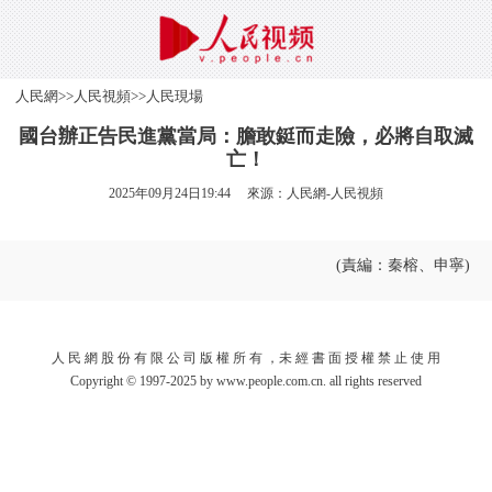
人民網
>>
人民視頻
>>
人民現場
國台辦正告民進黨當局：膽敢鋌而走險，必將自取滅
亡！
2025年09月24日19:44 來源：
人民網-人民視頻
(責編：秦榕、申寧)
人 民 網 股 份 有 限 公 司 版 權 所 有 ，未 經 書 面 授 權 禁 止 使 用
Copyright © 1997-2025 by www.people.com.cn. all rights reserved