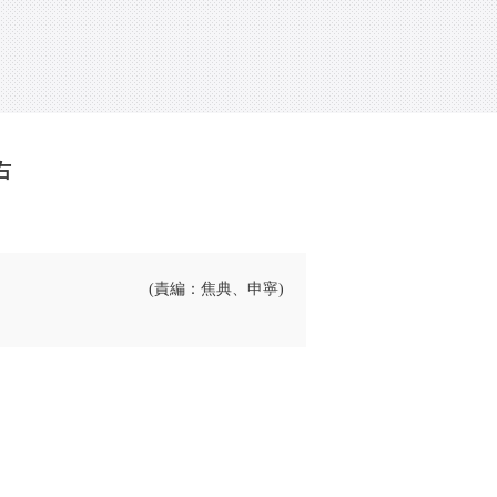
右
(責編：焦典、申寧)