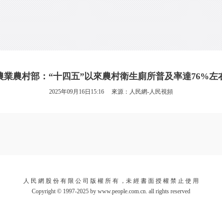
農業農村部：“十四五”以來農村衛生廁所普及率達76%左
2025年09月16日15:16 來源：
人民網-人民視頻
人 民 網 股 份 有 限 公 司 版 權 所 有 ，未 經 書 面 授 權 禁 止 使 用
Copyright © 1997-2025 by www.people.com.cn. all rights reserved