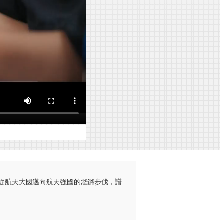
從航天大國邁向航天強國的鏗鏘步伐，譜