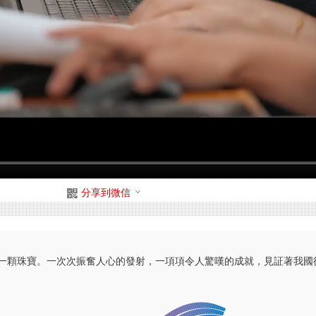
分享到微信
一顆珠寶。一次次振奮人心的發射，一項項令人驚嘆的成就，見証著我國