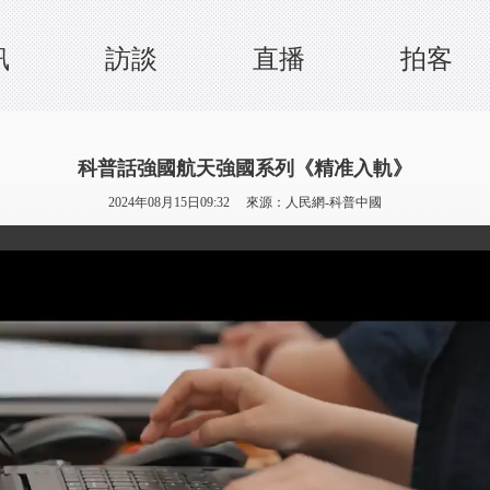
訊
訪談
直播
拍客
科普話強國航天強國系列《精准入軌》
2024年08月15日09:32 來源：
人民網-科普中國