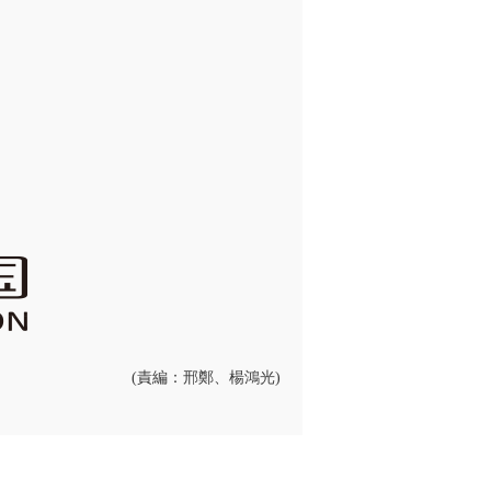
(責編：邢鄭、楊鴻光)