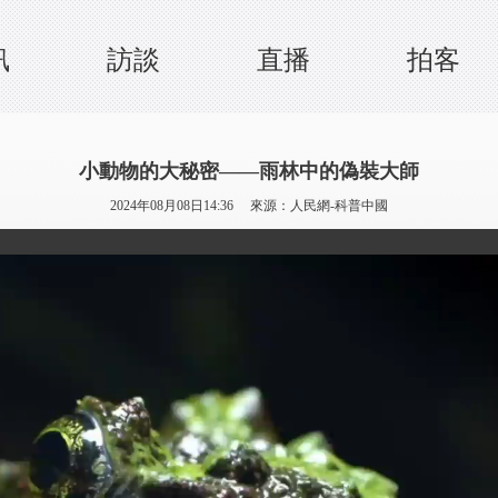
訊
訪談
直播
拍客
小動物的大秘密——雨林中的偽裝大師
2024年08月08日14:36 來源：
人民網-科普中國