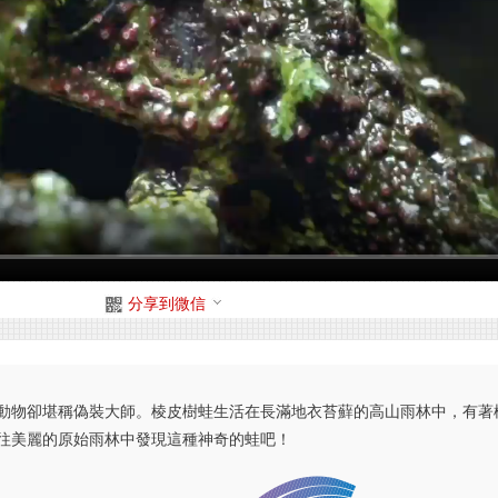
分享到微信
動物卻堪稱偽裝大師。棱皮樹蛙生活在長滿地衣苔蘚的高山雨林中，有著
往美麗的原始雨林中發現這種神奇的蛙吧！