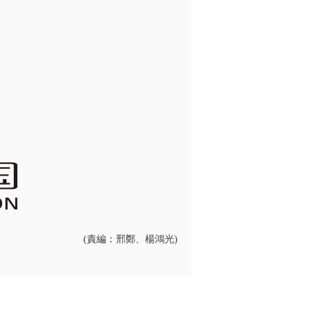
(責編：邢鄭、楊鴻光)