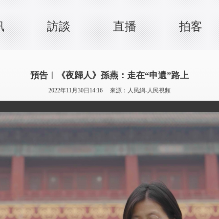
訊
訪談
直播
拍客
預告︱《夜歸人》孫燕：走在“申遺”路上
2022年11月30日14:16 來源：
人民網-人民視頻