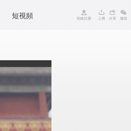
短視頻
登錄
|
注冊
上傳
分享
微信