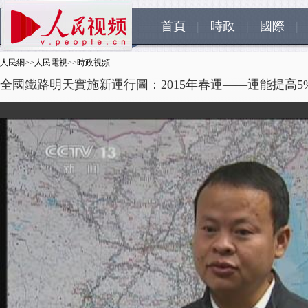
首頁
|
時政
|
國際
|
人民網
>>
人民電視
>>
時政視頻
全國鐵路明天實施新運行圖：2015年春運——運能提高5