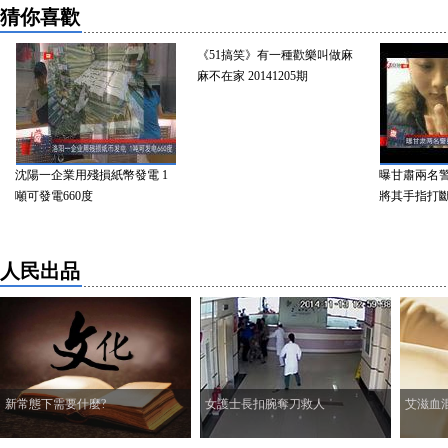
猜你喜歡
《51搞笑》有一種歡樂叫做麻
麻不在家 20141205期
沈陽一企業用殘損紙幣發電 1
曝甘肅兩名警察
噸可發電660度
將其手指打斷
人民出品
新常態下需要什麼?
女護士長扣腕奪刀救人
艾滋血