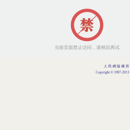
人 民 網 版 權 所
Copyright © 1997-2013 b