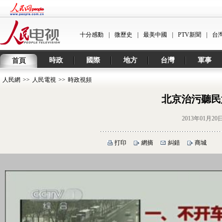
十分感動
|
微歷史
|
最美中國
|
PTV新聞
|
台
時政
國際
地方
台灣
軍事
首頁
人民網
>>
人民電視
>>
時政視頻
北京治污聽民
2013年01月20
打印
網摘
糾錯
商城