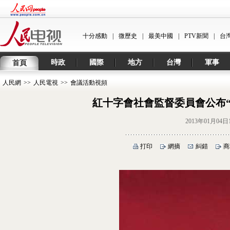
十分感動
|
微歷史
|
最美中國
|
PTV新聞
|
台
時政
國際
地方
台灣
軍事
首頁
人民網
>>
人民電視
>>
會議活動視頻
紅十字會社會監督委員會公布“
2013年01月04日
打印
網摘
糾錯
商