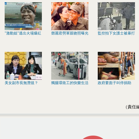
"激動姐"逃出火場爆紅
鄧麗君勞軍親吻照曝光
監控拍下女護士被暴打
美女副市長無潛規？
獨腿環衛工的快樂生活
政府要面子叫停捐助
（責任