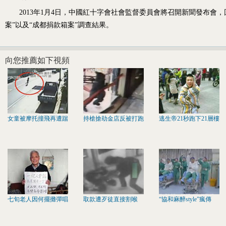
2013年1月4日，中國紅十字會社會監督委員會將召開新聞發布會，
案”以及“成都捐款箱案”調查結果。
向您推薦如下視頻
女童被摩托撞飛再遭踹
持槍搶劫金店反被打跑
逃生帝21秒跑下21層樓
七旬老人因何擺攤彈唱
取款遭歹徒直接割喉
“協和麻醉style”瘋傳