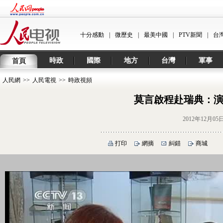
十分感動
|
微歷史
|
最美中國
|
PTV新聞
|
台
時政
國際
地方
台灣
軍事
首頁
人民網
>>
人民電視
>>
時政視頻
莫言啟程赴瑞典：演
2012年12月05
打印
網摘
糾錯
商城