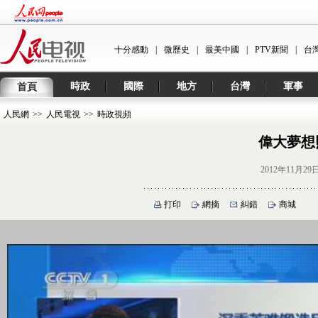
十分感動
|
微歷史
|
最美中國
|
PTV新聞
|
台
時政
國際
地方
台灣
軍事
首頁
人民網
>>
人民電視
>>
時政視頻
偉大夢想
2012年11月29
打印
網摘
糾錯
商城