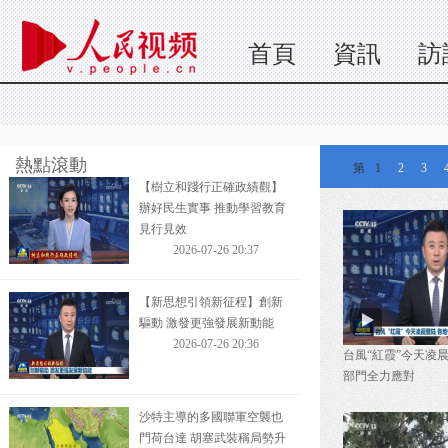
地各部門全力應對
2026-07-26 20:40
首頁
資訊
訪
【樹立和踐行正確政績觀】
辦好民生實事 推動學習教育
見行見效
熱點滾動
第
1
2
3
2026-07-26 20:37
【新思想引領新征程】創新
驅動 激發更強發展新動能
2026-07-26 20:36
沙特主導的多國聯軍空襲也
台風“紅霞”今天凌
門荷台達 胡塞武裝稱局勢升
部門全力應對
級
2026-07-25 20:56