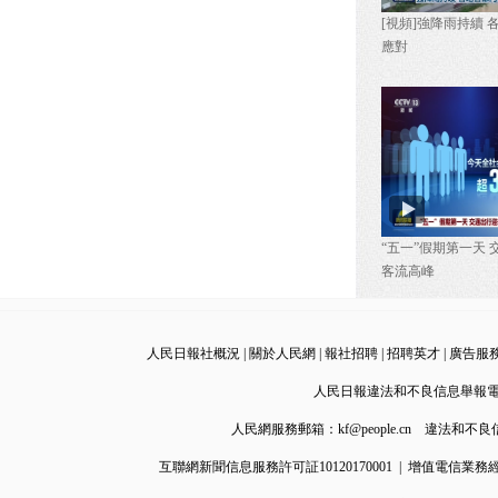
[視頻]強降雨持續
【新思想引領新征程】創新
應對
驅動 激發更強發展新動能
2026-07-26 20:36
沙特主導的多國聯軍空襲也
門荷台達 胡塞武裝稱局勢升
級
2026-07-25 20:56
“五一”假期第一天
客流高峰
伊朗打擊中東多國美軍目標
回應美襲擊 美稱仍在與伊朗
對話並威脅升級打擊力度
人民日報社概況
|
關於人民網
|
報社招聘
|
招聘英才
|
廣告服
2026-07-25 20:55
人民日報違法和不良信息舉報電話：
各地各部門積極部署應對台
人民網服務郵箱：
kf@people.cn
違法和不良信息
風“紅霞”
互聯網新聞信息服務許可証10120170001
|
增值電信業務經營許
2026-07-25 20:54