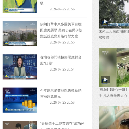
伊朗打擊中東多國美軍目標
回應美襲擊 美稱仍在與伊朗
對話並威脅升級打擊力度
2026-07-25 20:55
未來三天廣西湖南
各地各部門積極部署應對台
勢較強
風“紅霞”
2026-07-25 20:54
今年以來消費品以舊換新銷
售額超萬億元
2026-07-25 20:53
[視頻]【暖心一瞬
手 凡人善舉暖人心
“景德鎮手工瓷業遺存”成功列
入《世界遺產名錄》
2026-07-25 20:52