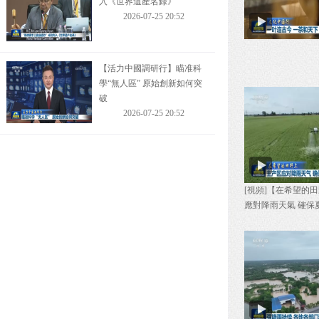
【活力中國調研行】瞄准科
學“無人區” 原始創新如何突
破
2026-07-25 20:52
【在希望的田野上】全國秋
糧田管有序推進
2026-07-25 20:51
台風“紅霞”今天凌晨登陸 各
[視頻]【在希望的
地各部門全力應對
應對降雨天氣 確保
2026-07-26 20:40
【樹立和踐行正確政績觀】
辦好民生實事 推動學習教育
見行見效
2026-07-26 20:37